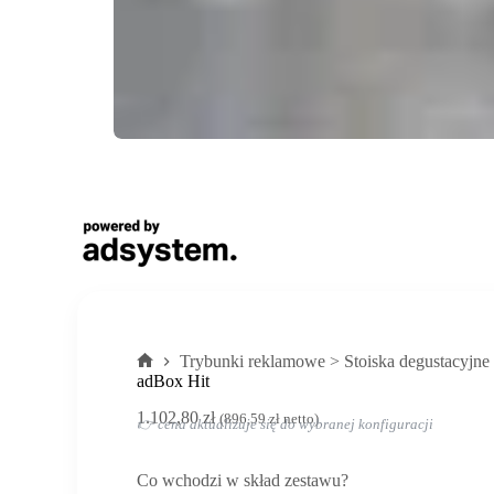
Trybunki reklamowe > Stoiska degustacyjne
Strona
adBox Hit
główna
1.102,80
zł
(
896,59
zł
netto)
👉 cena aktualizuje się do wybranej konfiguracji
Co wchodzi w skład zestawu?