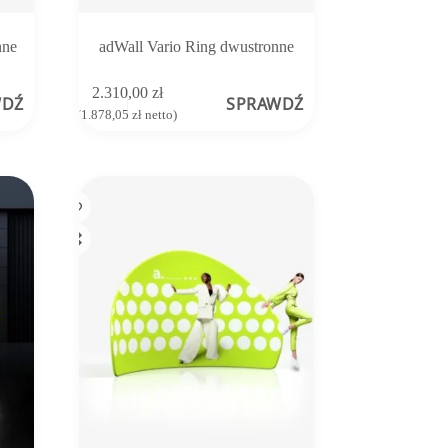
nne
adWall Vario Ring dwustronne
2.310,00
zł
WDŹ
SPRAWDŹ
(
1.878,05
zł
netto)