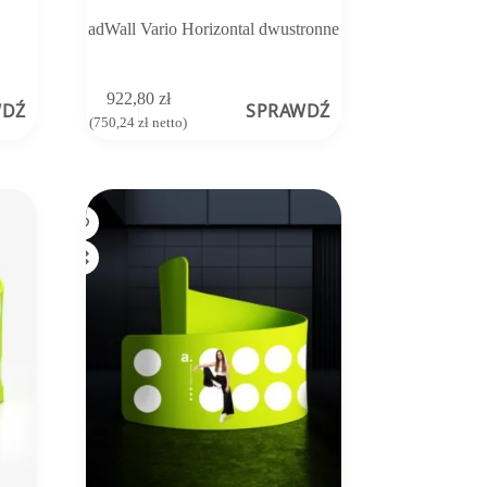
adWall Vario Horizontal dwustronne
922,80
zł
WDŹ
SPRAWDŹ
(
750,24
zł
netto)