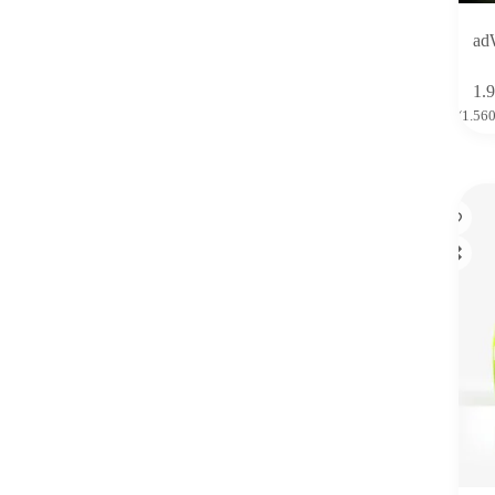
ad
1.
(
1.56