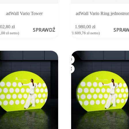
adWall Vario Tower
adWall Vario Ring jednostro
902,80
zł
1.980,00
zł
SPRAWDŹ
SPRA
0,00
zł
netto)
(
1.609,76
zł
netto)