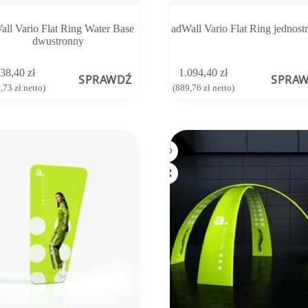
all Vario Flat Ring Water Base
adWall Vario Flat Ring jednost
dwustronny
538,40
zł
1.094,40
zł
SPRAWDŹ
SPRA
0,73
zł
netto)
(
889,76
zł
netto)