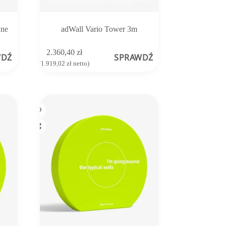
nne
adWall Vario Tower 3m
2.360,40
zł
WDŹ
SPRAWDŹ
(
1.919,02
zł
netto)