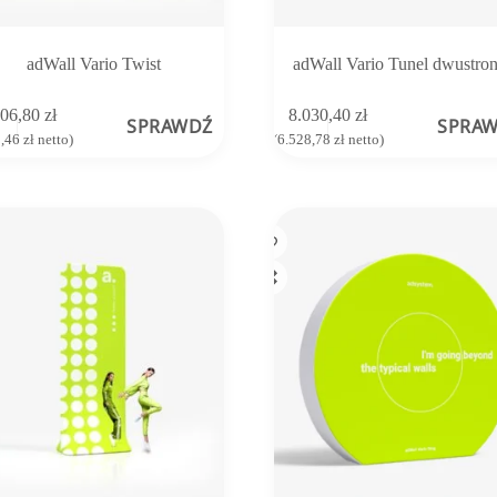
adWall Vario Twist
adWall Vario Tunel dwustro
306,80
zł
8.030,40
zł
SPRAWDŹ
SPRA
1,46
zł
netto)
(
6.528,78
zł
netto)