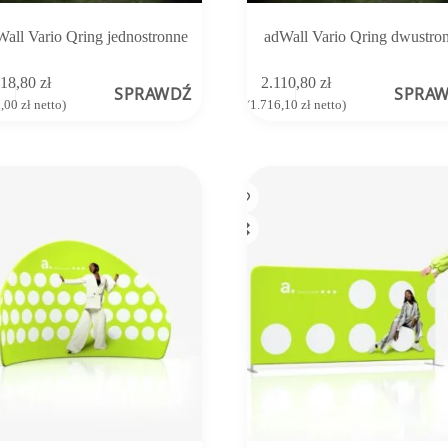
Wall Vario Qring jednostronne
adWall Vario Qring dwustro
918,80
zł
2.110,80
zł
SPRAWDŹ
SPRA
0,00
zł
netto)
(
1.716,10
zł
netto)