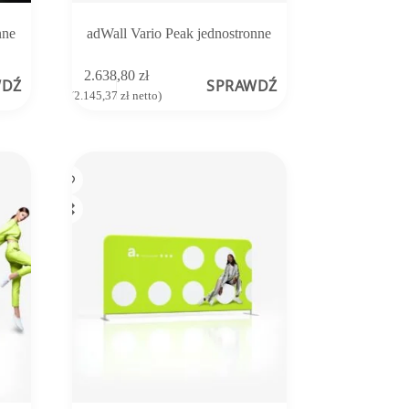
nne
adWall Vario Peak jednostronne
2.638,80
zł
WDŹ
SPRAWDŹ
(
2.145,37
zł
netto)