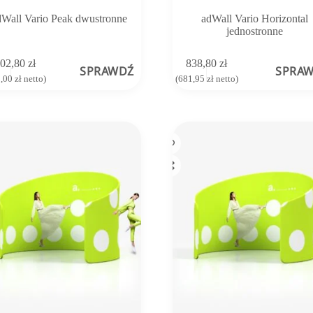
dWall Vario Peak dwustronne
adWall Vario Horizontal
jednostronne
902,80
zł
838,80
zł
SPRAWDŹ
SPRA
0,00
zł
netto)
(
681,95
zł
netto)