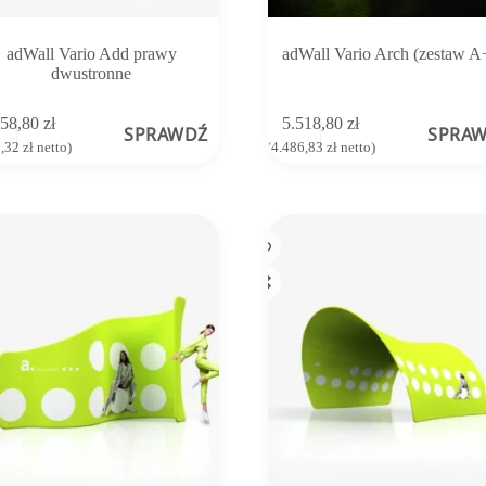
adWall Vario Add prawy
adWall Vario Arch (zestaw A
dwustronne
558,80
zł
5.518,80
zł
SPRAWDŹ
SPRA
7,32
zł
netto)
(
4.486,83
zł
netto)