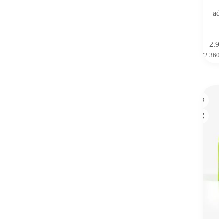
a
2.
(
2.36