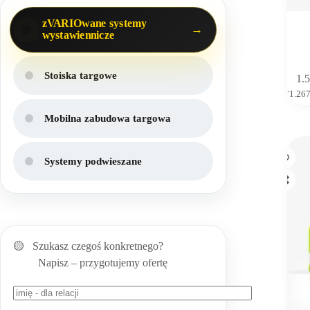
zVARIOwane systemy
wystawiennicze
Stoiska targowe
1.
(
1.26
Mobilna zabudowa targowa
Systemy podwieszane
🟡 Szukasz czegoś konkretnego?
Napisz – przygotujemy ofertę