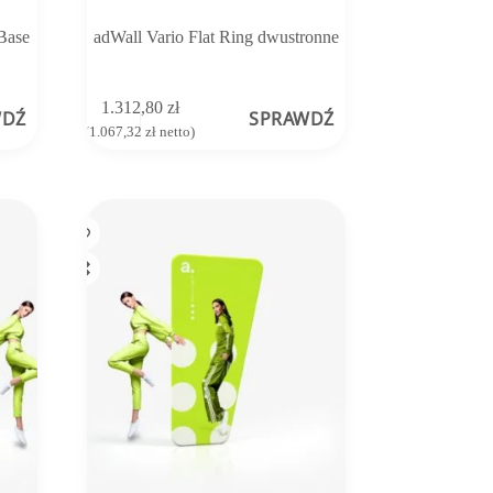
Base
adWall Vario Flat Ring dwustronne
1.312,80
zł
WDŹ
SPRAWDŹ
(
1.067,32
zł
netto)