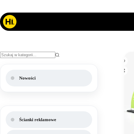
Przejdź
do
treści
Brak
wyników
Nowości
Ścianki reklamowe