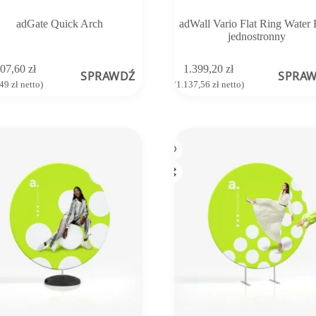
adGate Quick Arch
adWall Vario Flat Ring Water 
jednostronny
107,60
zł
1.399,20
zł
SPRAWDŹ
SPRA
,49
zł
netto)
(
1.137,56
zł
netto)