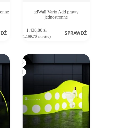
ronne
adWall Vario Add prawy
jednostronne
1.438,80
zł
WDŹ
SPRAWDŹ
(
1.169,76
zł
netto)