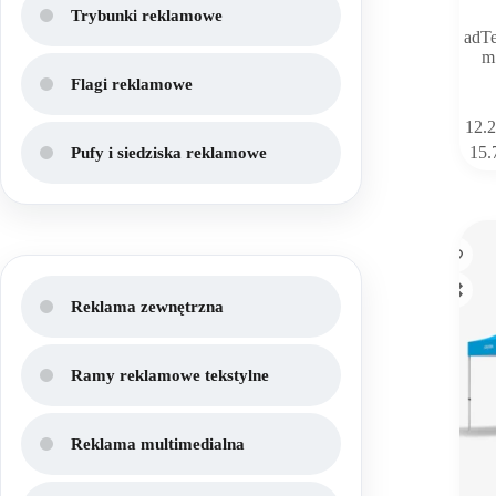
Trybunki reklamowe
adTe
m
Flagi reklamowe
Ten
12.
produkt
15.
Pufy i siedziska reklamowe
ma
wiele
wariant
Opcje
można
wybrać
na
stronie
Reklama zewnętrzna
produk
Ramy reklamowe tekstylne
Reklama multimedialna