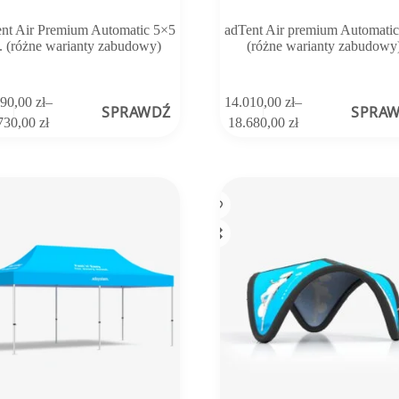
nt Air Premium Automatic 5×5
adTent Air premium Automati
. (różne warianty zabudowy)
(różne warianty zabudowy
Ten
290,00
zł
–
14.010,00
zł
–
SPRAWDŹ
SPRA
produkt
Zakres
Zakres
730,00
zł
18.680,00
zł
ma
cen:
cen:
wiele
od
od
ów.
wariantów.
12.290,00 zł
14.010,00 zł
Opcje
do
do
można
15.730,00 zł
18.680,00 zł
wybrać
na
stronie
tu
produktu