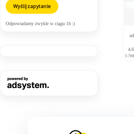
Odpowiadamy zwykle w ciągu 1h :)
ad
4.
(
3.78