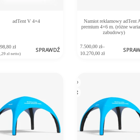
adTent V 4×4
Namiot reklamowy adTent A
premium 4×6 m. (różne waria
zabudowy)
Ten
7.500,00
zł
–
398,80
zł
SPRAWDŹ
SPRA
produkt
Zakres
10.270,00
zł
8,29
zł
netto)
ma
cen:
wiele
od
wariantów.
7.500,00 zł
Opcje
do
można
10.270,00 zł
wybrać
na
stronie
produktu