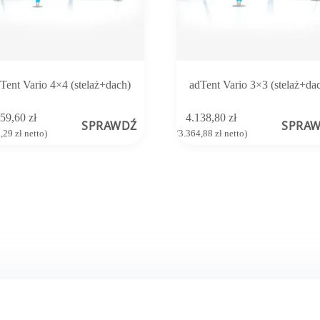
Tent Vario 4×4 (stelaż+dach)
adTent Vario 3×3 (stelaż+da
659,60
zł
4.138,80
zł
SPRAWDŹ
SPRA
8,29
zł
netto)
(
3.364,88
zł
netto)