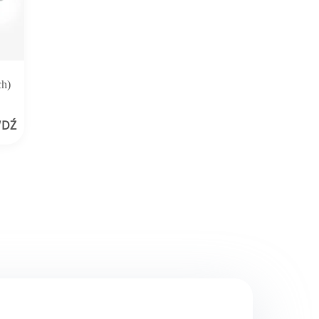
ch)
WDŹ