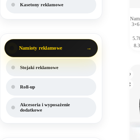
Kasetony reklamowe
Nam
3×6
Ten
5.7
produkt
8.
Namioty reklamowe
ma
wiele
wariant
Opcje
Stojaki reklamowe
można
wybrać
na
Roll-up
stronie
produk
Akcesoria i wyposażenie
dodatkowe