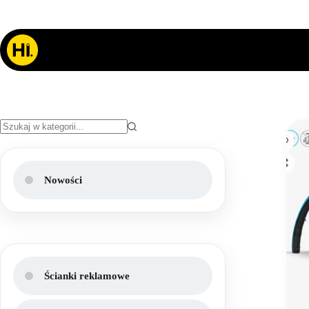
Przejdź
do
treści
Brak
wyników
Nowości
Ścianki reklamowe