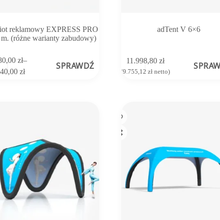
iot reklamowy EXPRESS PRO
adTent V 6×6
 m. (różne warianty zabudowy)
80,00
zł
–
11.998,80
zł
SPRAWDŹ
SPRA
Zakres
340,00
zł
(
9.755,12
zł
netto)
cen:
od
ów.
5.780,00 zł
do
8.340,00 zł
tu