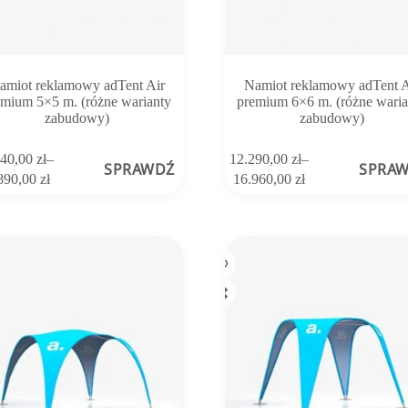
amiot reklamowy adTent Air
Namiot reklamowy adTent A
emium 5×5 m. (różne warianty
premium 6×6 m. (różne waria
zabudowy)
zabudowy)
Ten
440,00
zł
–
12.290,00
zł
–
SPRAWDŹ
SPRA
produkt
Zakres
Zakres
890,00
zł
16.960,00
zł
ma
cen:
cen:
wiele
od
od
ów.
wariantów.
10.440,00 zł
12.290,00 zł
Opcje
do
do
można
13.890,00 zł
16.960,00 zł
wybrać
na
stronie
tu
produktu