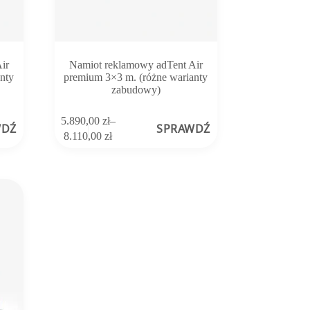
ir
Namiot reklamowy adTent Air
nty
premium 3×3 m. (różne warianty
zabudowy)
Ten
5.890,00
zł
–
WDŹ
SPRAWDŹ
produkt
Zakres
8.110,00
zł
ma
cen:
wiele
od
wariantów.
5.890,00 zł
Opcje
do
można
8.110,00 zł
wybrać
na
stronie
produktu