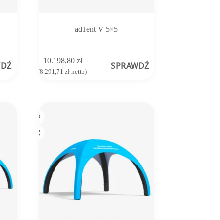
adTent V 5×5
10.198,80
zł
WDŹ
SPRAWDŹ
(
8.291,71
zł
netto)