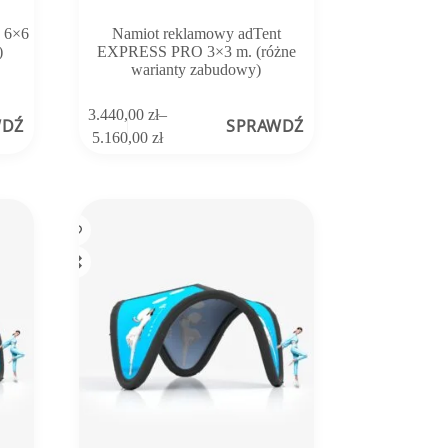
c 6×6
Namiot reklamowy adTent
)
EXPRESS PRO 3×3 m. (różne
warianty zabudowy)
Ten
3.440,00
zł
–
WDŹ
SPRAWDŹ
produkt
Zakres
5.160,00
zł
ma
cen:
wiele
od
wariantów.
3.440,00 zł
Opcje
do
można
5.160,00 zł
wybrać
na
stronie
produktu