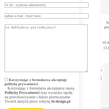
N
pr
Ten
10.
produkt
13.
ma
wiele
wariant
Opcje
można
wybrać
na
Korzystając z formularza akceptuję
stronie
politykę prywatności.
produk
Korzystając z formularza akceptujesz naszą
Politykę Prywatności
oraz wyrażasz zgodę
na przechowywanie i dalsze przetwarzanie
Twoich danych przez witrynę
hi-design.pl