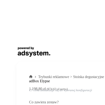
Trybunki reklamowe > Stoiska degustacyjne
Strona
adBox Elypse
główna
1.198,80
zł
(
974,63
zł
netto)
👉 cena aktualizuje się do wybranej konfiguracji
Co zawiera zestaw?